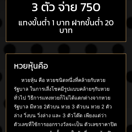
3 ตัว จ่าย 750
แทงขั้นต่ำ 1 บาท ฝากขั้นต่ำ 20
บาท
หวยหุ้นคือ
หวยหุ้น คือ หวยชนิดหนึ่งที่คล้ายกับหวย
รัฐบาล ในการเสี่งโชคมีรูปแบบคล้ายๆกับหวย
ทั่วไป วิธีการแทงหวยก็ไม่ได้แตกต่างจากหวย
รัฐบาล มีหวย 2ตัวบน หวย 3 ตัวบน
หวย 2 ตัว
ล่าง วิ่งบน วิ่งล่าง และ 3 ตัวโต๊ด เพียงแต่ว่า
ตัวเลขที่ใช้การออกรางวัลจะเป็น ตัวเลขราคาปิด